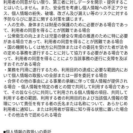
利用者の同意がない限り、第三者に対しデータを開示・提供するこ
とはいたしません。また、安全性を考慮し個人情報への不正アクセ
ス、個人情報の紛失、破壊、改ざん及び漏えい等のリスクに対する
予防ならびに是正に関する対策を講じます。
・人の生命、身体または財産の保護のために必要がある場合であっ
て、利用者の同意を得ることが困難である場合
・公衆衛生の向上または児童の健全な育成の推進のために特に必要
がある場合であって、利用者の同意を得ることが困難である場合
・国の機関もしくは地方公共団体またはその委託を受けた者が法令
の定める事務を遂行することに対して協力する必要がある場合であ
って、利用者の同意を得ることにより当該事務の遂行に支障を及ぼ
すおそれがある場合
・業務を円滑に遂行するため、利用目的の達成に必要な範囲内にお
いて個人情報の取扱いの全部または一部を委託する場合
・合併その他の事由による事業の承継に伴って個人情報が提供され
る場合 ・個人情報を特定の者との間で共同して利用する場合であっ
て、その旨ならびに共同して利用される個人情報の項目、共同して
利用する者の範囲、利用する者の利用目的および当該個人情報の管
理について責任を有する者の氏名または名称について、あらかじめ
利用者に通知し、または利用者が容易に知り得る状態に置いた場合
・その他法令で認められる場合
■個人情報の取扱いの委託